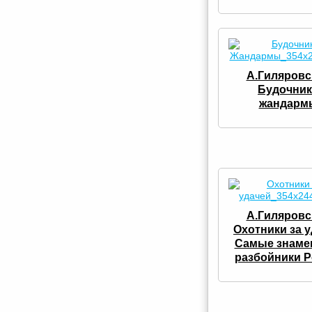
А.Гиляровс
Будочник
жандарм
А.Гиляровс
Охотники за у
Самые знаме
разбойники 