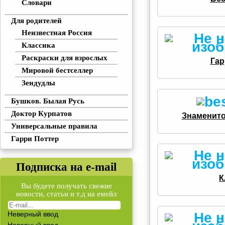
Словари
Для родителей
Неизвестная Россия
Классика
Раскраски для взрослых
Гар
Мировой бестселлер
Зендудлы
Бушков. Былая Русь
Доктор Курпатов
Знаменито
Универсальные правила
Гарри Поттер
Подписка на e-mail
К
Вы будете получать свежие
новости, статьи и т.д на емейл
Неверный ввод