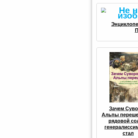
Энциклопе
П
Зачем Сув
Альпы перешел
рядовой со
генералисси
стал