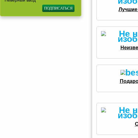
Неверный ввод
Лучшие 
Неизве
Подаро
С