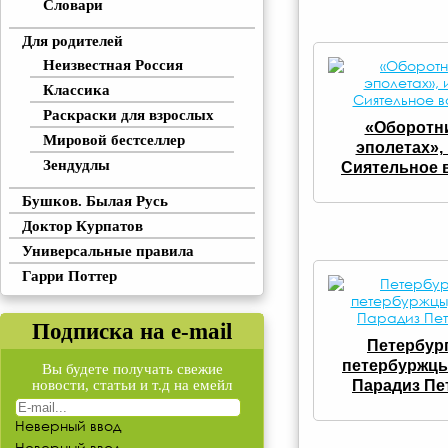
Словари
Для родителей
Неизвестная Россия
Классика
Раскраски для взрослых
«Оборотн
Мировой бестселлер
эполетах»,
Зендудлы
Сиятельное 
Бушков. Былая Русь
Доктор Курпатов
Универсальные правила
Гарри Поттер
Подписка на e-mail
Петербург
петербуржцы
Вы будете получать свежие
новости, статьи и т.д на емейл
Парадиз Пет
Неверный ввод
Неверный ввод