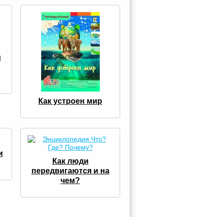
и
Как устроен мир
и
Как люди
передвигаются и на
чем?