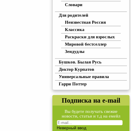
Словари
Для родителей
Неизвестная Россия
Классика
Раскраски для взрослых
Мировой бестселлер
Зендудлы
Бушков. Былая Русь
Доктор Курпатов
Универсальные правила
Гарри Поттер
Подписка на e-mail
Вы будете получать свежие
новости, статьи и т.д на емейл
Неверный ввод