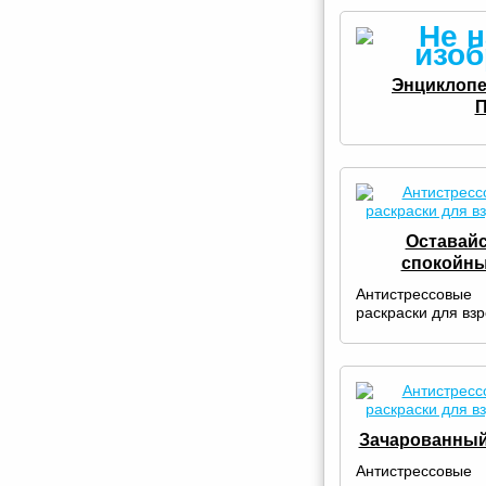
Энциклопе
П
Оставай
спокойн
Антистрессовые
раскраски для вз
Зачарованный
Антистрессовые