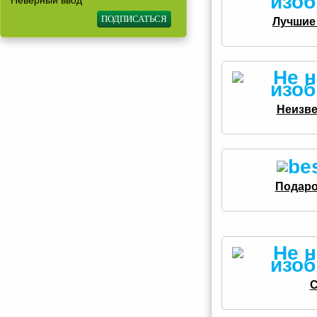
Неверный ввод
Лучшие 
Неизве
Подаро
С