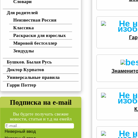
Словари
Для родителей
Неизвестная Россия
Классика
Раскраски для взрослых
Гар
Мировой бестселлер
Зендудлы
Бушков. Былая Русь
Доктор Курпатов
Знаменито
Универсальные правила
Гарри Поттер
Подписка на e-mail
К
Вы будете получать свежие
новости, статьи и т.д на емейл
Неверный ввод