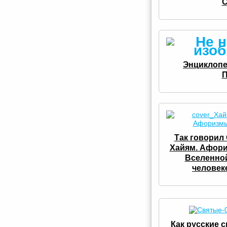
С
Энциклопе
П
Так говорил
Хайям. Афор
Вселенно
человек
Как русские 