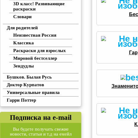
3D класс! Развивающие
раскраски
Бе
Словари
Для родителей
Неизвестная Россия
Классика
Раскраски для взрослых
Гар
Мировой бестселлер
Зендудлы
Бушков. Былая Русь
Доктор Курпатов
Знаменито
Универсальные правила
Гарри Поттер
Подписка на e-mail
К
Вы будете получать свежие
новости, статьи и т.д на емейл