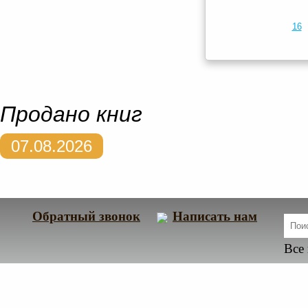
16
Продано книг
07.08.2026
Обратный звонок
Написать нам
Все