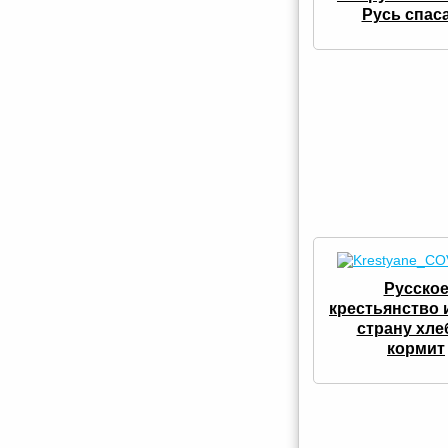
Русь спас
Русско
крестьянство 
страну хл
кормит