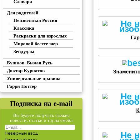
Словари
Для родителей
Неизвестная Россия
Классика
Раскраски для взрослых
Гар
Мировой бестселлер
Зендудлы
Бушков. Былая Русь
Доктор Курпатов
Знаменито
Универсальные правила
Гарри Поттер
Подписка на e-mail
К
Вы будете получать свежие
новости, статьи и т.д на емейл
Неверный ввод
Неверный ввод