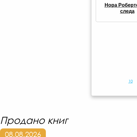
Нора Робертс
следа
10
Продано книг
08.08.2026