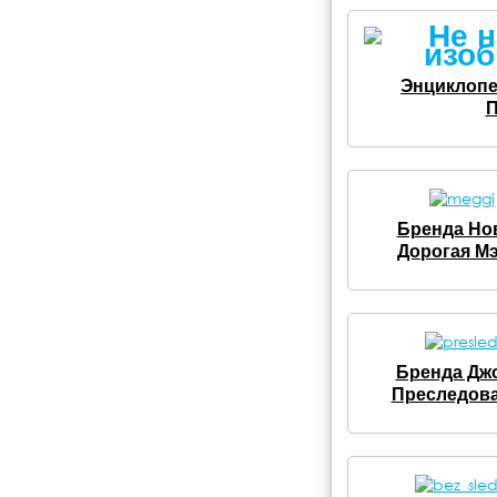
Энциклопе
П
Бренда Нов
Дорогая Мэ
Бренда Дж
Преследов