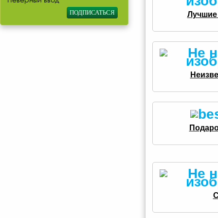
Лучшие 
Неизве
Подаро
С