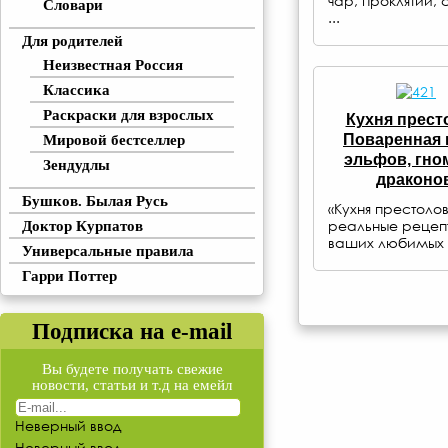
чар, проклятий, 
Словари
...
Для родителей
Неизвестная Россия
Классика
Раскраски для взрослых
Кухня прест
Поваренная 
Мировой бестселлер
эльфов, гно
Зендудлы
драконов
Бушков. Былая Русь
«Кухня престолов
реальные рецепт
Доктор Курпатов
ваших любимых .
Универсальные правила
Гарри Поттер
Подписка на e-mail
Вы будете получать свежие
новости, статьи и т.д на емейл
Неверный ввод
Неверный ввод